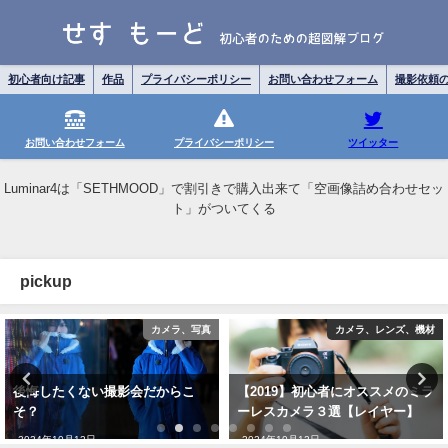
初心者向け記事
作品
プライバシーポリシー
お問い合わせフォーム
撮影依頼
お問い合わせフォーム
プライバシーポリシー
ツイッター
Luminar4は「SETHMOOD」で割引きで購入出来て「空画像詰め合わせセッ
ト」がついてくる
pickup
カメラ、レンズ、機材
カメラ、写真
【2019】初心者にオススメのミラ
大型コスプレ撮影会の話。撮影会
ーレスカメラ３選【レイヤー】
の流れはこうすると楽。
2024年10月12日
2024年10月12日