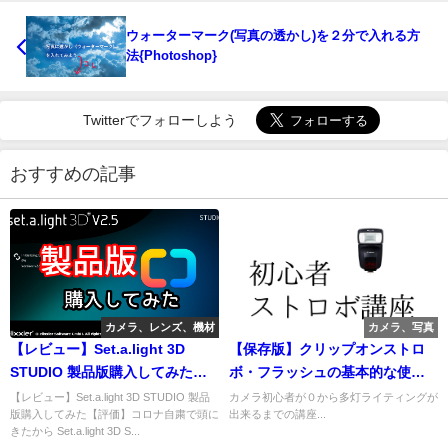
ウォーターマーク(写真の透かし)を２分で入れる方
法{Photoshop}
Twitterでフォローしよう
おすすめの記事
カメラ、レンズ、機材
カメラ、写真
【レビュー】Set.a.light 3D
【保存版】クリップオンストロ
STUDIO 製品版購入してみた
ボ・フラッシュの基本的な使い
【評価】
方
【レビュー】Set.a.light 3D STUDIO 製品
カメラ初心者が０から多灯ライティングが
版購入してみた【評価】コロナ自粛で頭に
出来るまでの講座...
きたから Set.a.light 3D S...