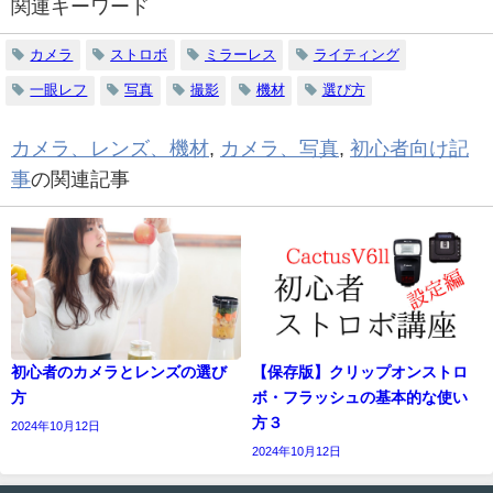
関連キーワード
カメラ
ストロボ
ミラーレス
ライティング
一眼レフ
写真
撮影
機材
選び方
カメラ、レンズ、機材
,
カメラ、写真
,
初心者向け記
事
の関連記事
初心者のカメラとレンズの選び
【保存版】クリップオンストロ
方
ボ・フラッシュの基本的な使い
方３
2024年10月12日
2024年10月12日