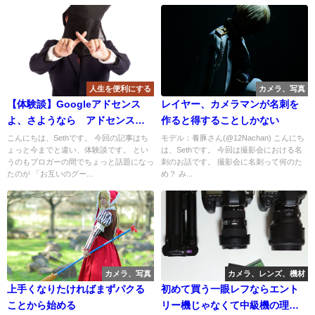
人生を便利にする
カメラ、写真
【体験談】Googleアドセンス
レイヤー、カメラマンが名刺を
よ、さようなら アドセンス永
作ると得することしかない
久停止
こんにちは、Sethです。 今回の記事はち
モデル：養豚さん(@12Nachan) こんにち
ょっと今までと違い、体験談です。 とい
は、Sethです。 今回は撮影会における名
うのもブロガーの間でちょっと話題になっ
刺のお話です。 撮影会に名刺って何のた
たのが 「お互いのグー...
め？ み...
カメラ、写真
カメラ、レンズ、機材
上手くなりたければまずパクる
初めて買う一眼レフならエント
ことから始める
リー機じゃなくて中級機の理由