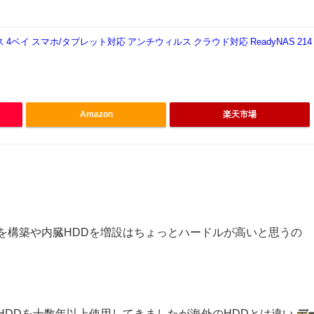
レス 4ベイ スマホ/タブレット対応 アンチウィルス クラウド対応 ReadyNAS 214
Amazon
楽天市場
を構築や内臓HDDを増設はちょっとハードルが高いと思うの
HDDを十数年以上使用してきましたが海外のHDDとは違い
デ