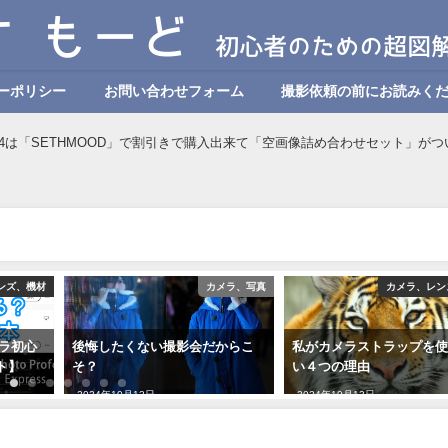
ーポリシー
お問い合わせフォーム
撮影依頼の前にお読みく
nar4は「SETHMOOD」で割引きで購入出来て「空画像詰め合わせセット」が
ンズ、機材
カメラ、写真
カメラ、レン
メラ初心
後悔したくない撮影会だからこ
私がカメラストラップを
ト】
そ？
い４つの理由
2024年10月12日
2024年10月12日