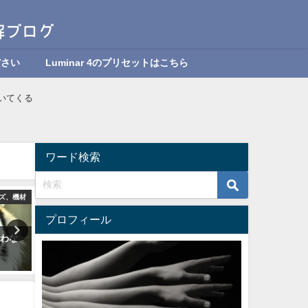
ださい
Luminar 4のプリセットはこちら
ついてくる
ワード検索
ズ、機材
カメラ、写真
カメラ、レン
プロフィール
使わな
初心者でも出来るカメラのライ
【2019】初心者にオススメ
ティング設置方法
ラーレスカメラ３選【レイ
ー】
2024年10月12日
2024年10月12日