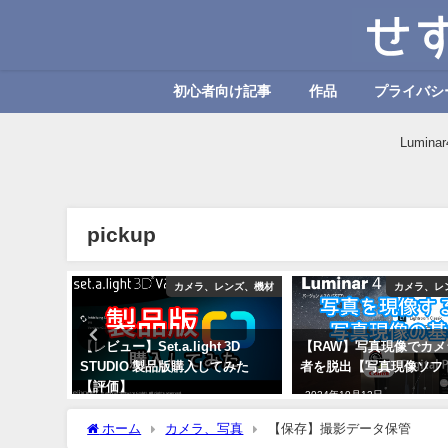
初心者向け記事
作品
プライバシ
Lumi
pickup
カメラ、写真
カメラ、レンズ、機材
カメラ、レ
話。撮影
【レビュー】Set.a.light 3D
【RAW】写真現像でカ
楽。
STUDIO 製品版購入してみた
者を脱出【写真現像ソフ
【評価】
2024年10月12日
2024年10月12日
ホーム
カメラ、写真
【保存】撮影データ保管