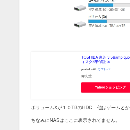
TOSHIBA 東芝 3.5&amp;q
ィスク3年保証 国
posted with
カエレバ
赤丸堂
Yahooショッピング
ボリュームXが１０TBのHDD 他はゲームと
ちなみにNASはここに表示されてません。