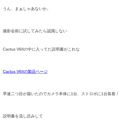
うん、まぁしゃあないか。
撮影会前に試してみたら認識しない
Cactus V6IIの
中に入ってた説明書がこれな
Cactus V6IIの製品ページ
早速二つ目が届いたのでカメラ本体に1台、ストロボに1台装着！
説明書を流し読みして