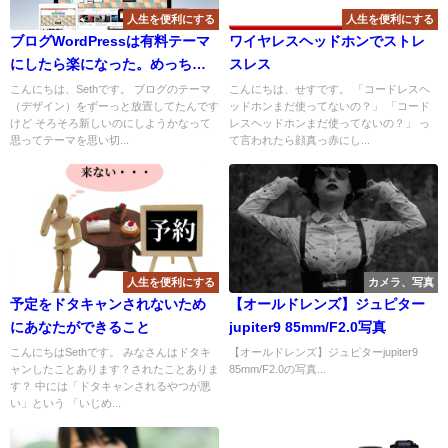
人生を便利にする
人生を便利にする
ブログWordPressは有料テーマ
ワイヤレスヘッドホンでストレ
にしたら楽になった。めっちゃ
スレス
便利
こんにちは、Sethです。 ブログのテーマ
こんにちは、せすです。 「コードレスヘ
（デザイン）をずーっと放置してたんです
ッドホンまだ使ってないの？」 「コード
けど そろそろ新しいのにしようかなって
レスヘッドホンまだ使ってないの？」 っ
思ってテーマを思い切...
て言われたら顔真っ赤にし...
人生を便利にする
カメラ、写真
予定をドタキャンされないため
【オールドレンズ】ジュピター
にあなたができること
jupiter9 85mm/F2.0写真
こんにちはSethです。 みなさんはドタキ
【オールドレンズ】ジュピターjupiter9
ャンしたことあります？されたことありま
85mm/F2.0の写真...
す？ 中には「ドタキャンされるやつが悪
い」という 「いじめ...