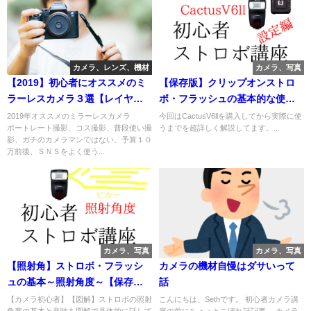
カメラ、レンズ、機材
カメラ、写真
【2019】初心者にオススメのミ
【保存版】クリップオンストロ
ラーレスカメラ３選【レイヤ
ボ・フラッシュの基本的な使い
ー】
方３
2019年オススメのミラーレスカメラ
今回はCactusV6llを購入してから実際に使
ポートレート撮影、コス撮影、普段使い撮
うまでを超詳しく解説してます。...
影、ガチのカメラマンではない、予算１０
万前後、ＳＮＳをよく使う...
カメラ、写真
カメラ、写真
【照射角】ストロボ・フラッシ
カメラの機材自慢はダサいって
ュの基本～照射角度～【保存
話
版】
【カメラ初心者】【図解】ストロボの照射
こんにちは、Sethです。 初心者カメラ講
角度の基本と意味を図解で具体的に話して
座の前にちょっとこぼれ話記事。 カメラ