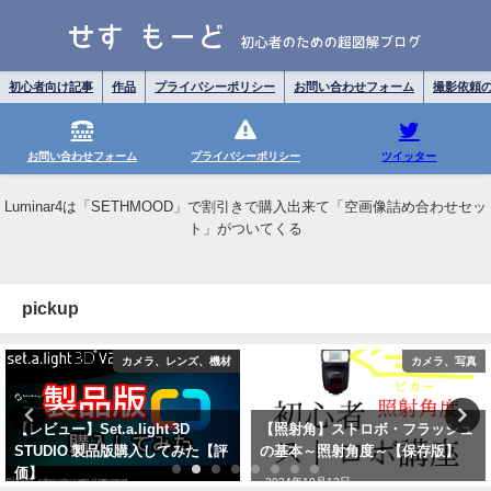
初心者向け記事
作品
プライバシーポリシー
お問い合わせフォーム
撮影依頼
お問い合わせフォーム
プライバシーポリシー
ツイッター
Luminar4は「SETHMOOD」で割引きで購入出来て「空画像詰め合わせセッ
ト」がついてくる
pickup
カメラ、レンズ、機材
カメラ、写真
【レビュー】Set.a.light 3D
【照射角】ストロボ・フラッシュ
STUDIO 製品版購入してみた【評
の基本～照射角度～【保存版】
価】
2024年10月12日