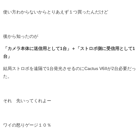
使い方わからないからとりあえず１つ買ったんだけど
後から知ったのが
「カメラ本体に送信用として1台」＋「ストロボ側に受信用として1
台」
結局ストロボを遠隔で1台発光させるのに
Cactus V6IIが2台必要だっ
た。
それ 先いってくれよー
ワイの怒りゲージ１０％