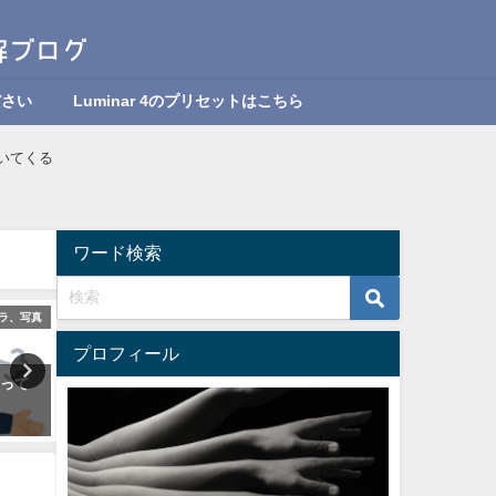
ださい
Luminar 4のプリセットはこちら
ついてくる
ワード検索
ラ、写真
カメラ、レンズ、機材
カメ
プロフィール
いって
【RAW】写真現像でカメラ初心
カメラのピントの合わせ方
者を脱出【写真現像ソフト】
メラ講座】
2024年10月12日
2024年10月12日