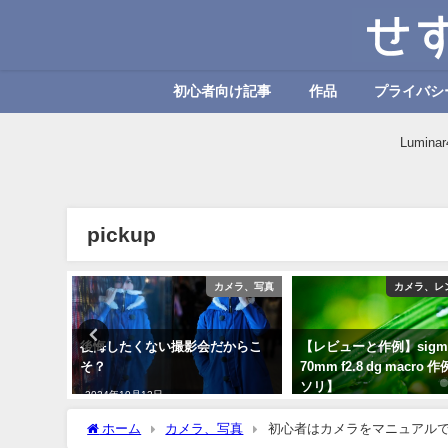
初心者向け記事
作品
プライバシ
Lumi
pickup
カメラ、写真
カメラ、写真
カメラ、レ
ンストロ
後悔したくない撮影会だからこ
【レビューと作例】sigm
的な使い
そ？
70mm f2.8 dg macro
ソリ】
2024年10月12日
2024年10月12日
ホーム
カメラ、写真
初心者はカメラをマニュアル