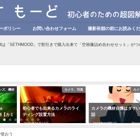
ーポリシー
お問い合わせフォーム
撮影依頼の前にお読みく
nar4は「SETHMOOD」で割引きで購入出来て「空画像詰め合わせセット」が
ンズ、機材
カメラ、写真
カメ
a
初心者でも出来るカメラのライ
カメラの機材自慢はダサ
 作例【カミ
ティング設置方法
話
2024年10月12日
2024年10月12日
で使おう