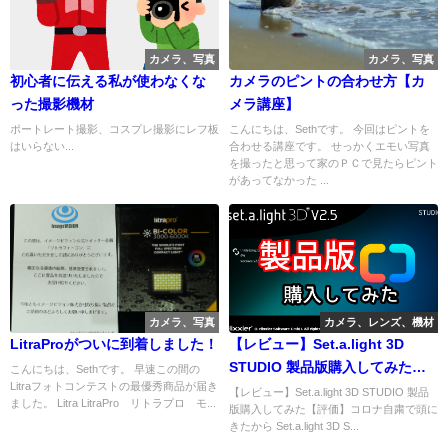
カメラ、写真
カメラ、写真
初心者に伝える私が使わなくな
カメラのピントの合わせ方【カ
った撮影機材
メラ講座】
ポートレート撮影、コスプレ撮影にレフ板
こんにちは、Sethです。 今回はピントを
はいらない...
合わせる講座です。 せっかくエモい写真
を撮ったと思って家のＰＣで見たらピント
があってなかった ...
カメラ、写真
カメラ、レンズ、機材
LitraProがついに到着しました！
【レビュー】Set.a.light 3D
STUDIO 製品版購入してみた
こんにちは、Sethです。 早速この間の
Litraフォトコンテストの最優秀商品が届き
【評価】
【レビュー】Set.a.light 3D STUDIO 製品
ました。 Litra LitraPro リトラプロ モ...
版購入してみた【評価】コロナ自粛で頭に
きたから Set.a.light 3D S...