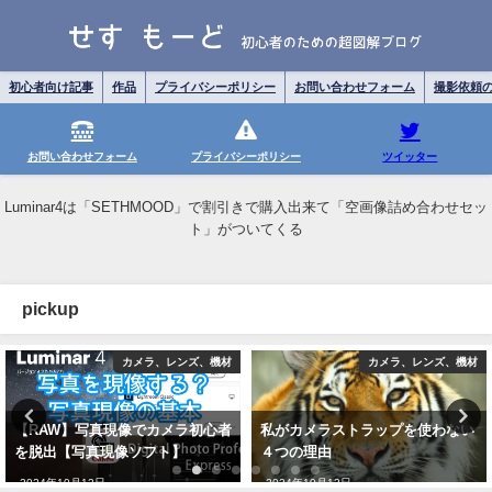
初心者向け記事
作品
プライバシーポリシー
お問い合わせフォーム
撮影依頼
お問い合わせフォーム
プライバシーポリシー
ツイッター
Luminar4は「SETHMOOD」で割引きで購入出来て「空画像詰め合わせセッ
ト」がついてくる
pickup
カメラ、レンズ、機材
カメラ、写真
私がカメラストラップを使わない
大型コスプレ撮影会の話。撮影会
４つの理由
の流れはこうすると楽。
2024年10月12日
2024年10月12日