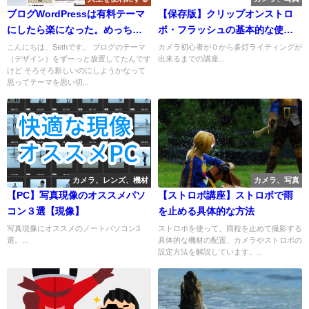
ブログWordPressは有料テーマ
【保存版】クリップオンストロ
にしたら楽になった。めっちゃ
ボ・フラッシュの基本的な使い
便利
方２
こんにちは、Sethです。 ブログのテーマ
カメラ初心者が０から多灯ライティングが
（デザイン）をずーっと放置してたんです
出来るまでの講座...
けど そろそろ新しいのにしようかなって
思ってテーマを思い切...
カメラ、レンズ、機材
カメラ、写真
【PC】写真現像のオススメパソ
【ストロボ講座】ストロボで雨
コン３選【現像】
を止める具体的な方法
写真現像にオススメのノートパソコン3
ストロボを使って、雨粒を止めて撮影する
選。...
具体的な機材の配置、カメラやストロボの
設定方法を解説しています。...