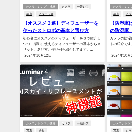
カメラ、レンズ、機材
カメラ
一眼レフ
カメラ、レン
写真
ミラーレス
写真
ミラ
【オススメ３選】ディフューザーを
【防湿庫
使ったストロボの基本と選び方
の防湿庫
初心者にオススメのディフューザーを３つ紹介し
カメラの防湿
つつ、撮影に使えるディフューザーの基本からメ
トの紹介です。.
リット、選び方、作品例を紹介してます。...
2024年10月12日
2024年10月
カメラ、レンズ、機材
カメラ
一眼レフ
カメラ、レン
写真
撮影
写真
ミラ