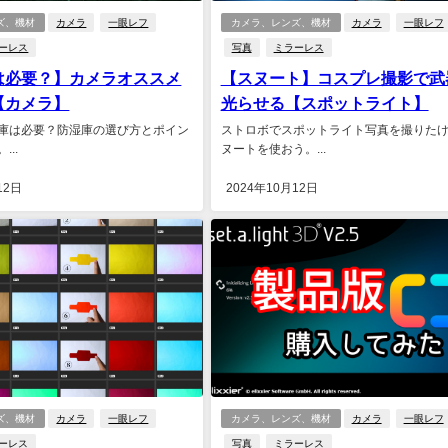
ズ、機材
カメラ
一眼レフ
カメラ、レンズ、機材
カメラ
一眼レフ
ーレス
写真
ミラーレス
は必要？】カメラオススメ
【スヌート】コスプレ撮影で武
【カメラ】
光らせる【スポットライト】
庫は必要？防湿庫の選び方とポイン
ストロボでスポットライト写真を撮りた
..
ヌートを使おう。...
12日
2024年10月12日
ズ、機材
カメラ
一眼レフ
カメラ、レンズ、機材
カメラ
一眼レフ
ーレス
写真
ミラーレス