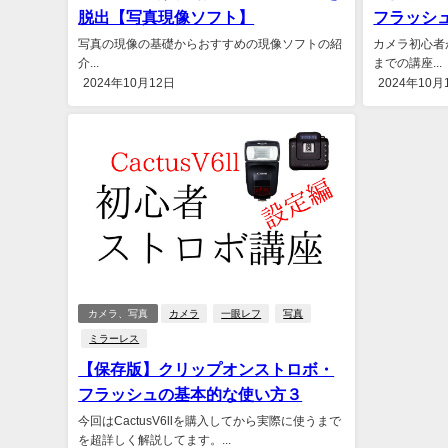
脱出【写真現像ソフト】
フラッシ
写真の現像の基礎からおすすめの現像ソフトの紹
カメラ初心者
介...
までの講座...
2024年10月12日
2024年10月
カメラ、写真
カメラ
一眼レフ
写真
ミラーレス
【保存版】クリップオンストロボ・
フラッシュの基本的な使い方３
今回はCactusV6llを購入してから実際に使うまで
を超詳しく解説してます。...