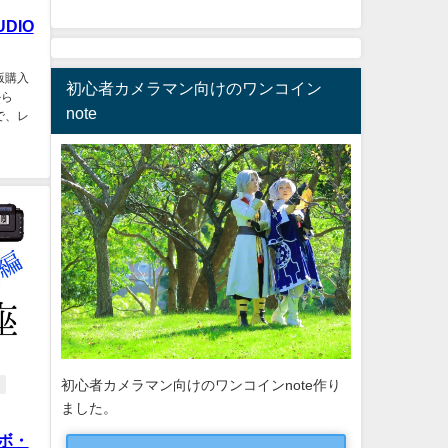
UDIO
品版購入
初心者カメラマン向けのワンコイン
から
note
ので、レ
初心者カメラマン向けのワンコインnote作り
ました。
ボ・