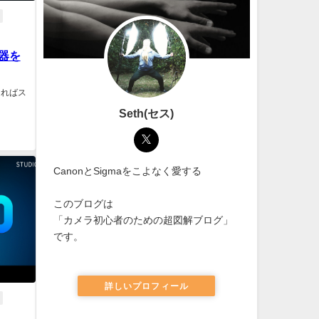
器を
ければス
Seth(セス)
CanonとSigmaをこよなく愛する
このブログは
「カメラ初心者のための超図解ブログ」
です。
詳しいプロフィール