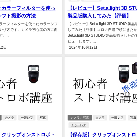
とカラーフィルターを使っ
【レビュー】Set.a.light 3D ST
シフト撮影の方法
製品版購入してみた【評価】
ラーフィルターを使ったカラーシフ
【レビュー】Set.a.light 3D STUDIO 製
やり方です。カメラ初心者の方に向
してみた【評価】コロナ自粛で頭にきた
。...
Set.a.light 3D STUDIO 製品版購入した
ビューします。...
12日
2024年10月12日
カメラ
一眼レフ
写真
カメラ、写真
カメラ
一眼レフ
写真
ミラーレス
】クリップオンストロボ・
【保存版】クリップオンストロ