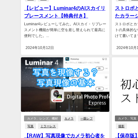
【レビュー】Luminar4のAIスカイリ
ストロボ
プレースメント【特典付き】
たカラー
Luminar4レビューしてみた。AIスカイ・リプレー
ストロボとカ
スメント機能が簡単に空を差し替えられて最高に
トの具体的な
便利でした。...
けて書いてます
2024年10月12日
2024年10月
カメラ、レンズ、機材
カメラ
一眼レフ
カメラ、写真
写真
ミラーレス
撮影
【RAW】写真現像でカメラ初心者を
【保存版