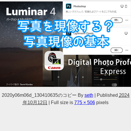
2020y06m06d_130410635のコピー
By
seth
|
Published
2024
年10月12日
|
Full size is
775 × 506
pixels