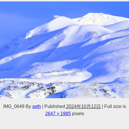
IMG_0649
By
seth
|
Published
2024年10月12日
|
Full size is
2647 × 1985
pixels