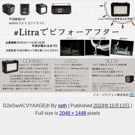
D2eSwACVYAAGEjh
By
seth
|
Published
2024年10月12日
|
Full size is
2048 × 1448
pixels