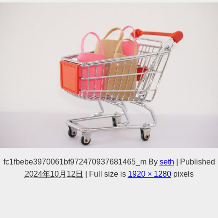
fc1fbebe3970061bf972470937681465_m
By
seth
|
Published
2024年10月12日
|
Full size is
1920 × 1280
pixels